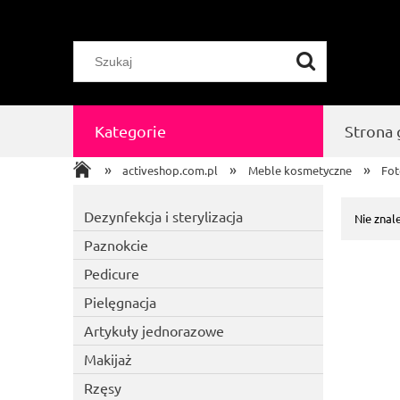
Kategorie
Strona
»
»
»
activeshop.com.pl
Meble kosmetyczne
Fot
Dezynfekcja i sterylizacja
Nie znal
Paznokcie
Pedicure
Pielęgnacja
Artykuły jednorazowe
Makijaż
Rzęsy