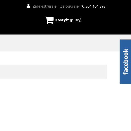
Zarejestruj się
Zaloguj się
504 104 893
Koszyk:
(pusty)