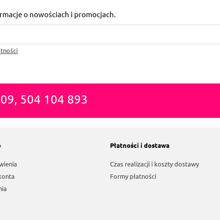
formacje o nowościach i promocjach.
tności
809, 504 104 893
o
Płatności i dostawa
wienia
Czas realizacji i koszty dostawy
konta
Formy płatności
nia