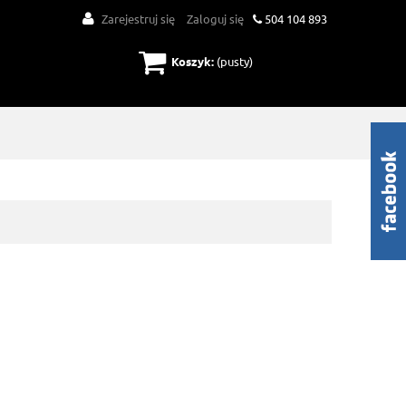
Zarejestruj się
Zaloguj się
504 104 893
Koszyk:
(pusty)