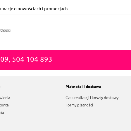
formacje o nowościach i promocjach.
tności
809, 504 104 893
o
Płatności i dostawa
wienia
Czas realizacji i koszty dostawy
konta
Formy płatności
nia