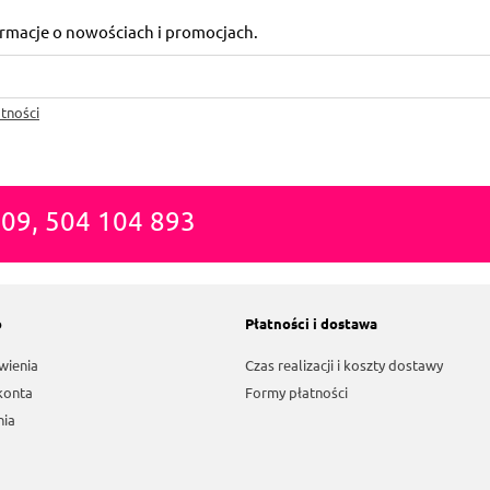
formacje o nowościach i promocjach.
tności
809, 504 104 893
o
Płatności i dostawa
wienia
Czas realizacji i koszty dostawy
konta
Formy płatności
nia