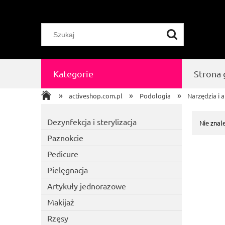
Kategorie
Strona
»
»
»
activeshop.com.pl
Podologia
Narzędzia i 
Dezynfekcja i sterylizacja
Nie znal
Paznokcie
Pedicure
Pielęgnacja
Artykuły jednorazowe
Makijaż
Rzęsy