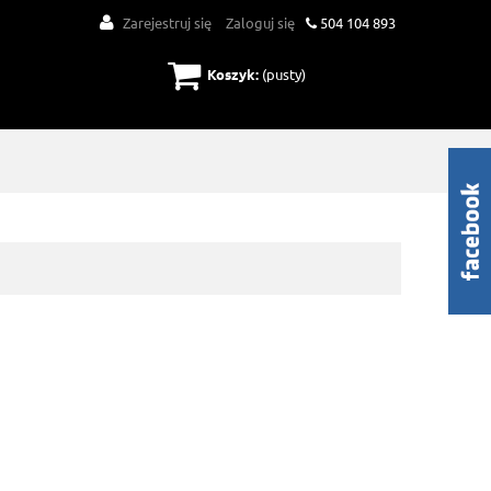
Zarejestruj się
Zaloguj się
504 104 893
Koszyk:
(pusty)