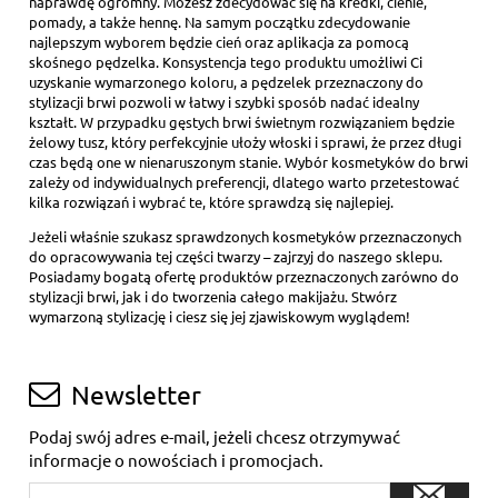
naprawdę ogromny. Możesz zdecydować się na kredki, cienie,
pomady, a także hennę. Na samym początku zdecydowanie
najlepszym wyborem będzie cień oraz aplikacja za pomocą
skośnego pędzelka. Konsystencja tego produktu umożliwi Ci
uzyskanie wymarzonego koloru, a pędzelek przeznaczony do
stylizacji brwi pozwoli w łatwy i szybki sposób nadać idealny
kształt. W przypadku gęstych brwi świetnym rozwiązaniem będzie
żelowy tusz, który perfekcyjnie ułoży włoski i sprawi, że przez długi
czas będą one w nienaruszonym stanie. Wybór kosmetyków do brwi
zależy od indywidualnych preferencji, dlatego warto przetestować
kilka rozwiązań i wybrać te, które sprawdzą się najlepiej.
Jeżeli właśnie szukasz sprawdzonych kosmetyków przeznaczonych
do opracowywania tej części twarzy – zajrzyj do naszego sklepu.
Posiadamy bogatą ofertę produktów przeznaczonych zarówno do
stylizacji brwi, jak i do tworzenia całego makijażu. Stwórz
wymarzoną stylizację i ciesz się jej zjawiskowym wyglądem!
Newsletter
Podaj swój adres e-mail, jeżeli chcesz otrzymywać
informacje o nowościach i promocjach.