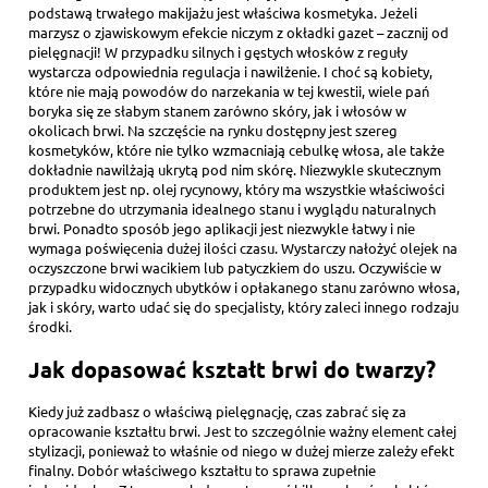
podstawą trwałego makijażu jest właściwa kosmetyka. Jeżeli
marzysz o zjawiskowym efekcie niczym z okładki gazet – zacznij od
pielęgnacji! W przypadku silnych i gęstych włosków z reguły
wystarcza odpowiednia regulacja i nawilżenie. I choć są kobiety,
które nie mają powodów do narzekania w tej kwestii, wiele pań
boryka się ze słabym stanem zarówno skóry, jak i włosów w
okolicach brwi. Na szczęście na rynku dostępny jest szereg
kosmetyków, które nie tylko wzmacniają cebulkę włosa, ale także
dokładnie nawilżają ukrytą pod nim skórę. Niezwykle skutecznym
produktem jest np. olej rycynowy, który ma wszystkie właściwości
potrzebne do utrzymania idealnego stanu i wyglądu naturalnych
brwi. Ponadto sposób jego aplikacji jest niezwykle łatwy i nie
wymaga poświęcenia dużej ilości czasu. Wystarczy nałożyć olejek na
oczyszczone brwi wacikiem lub patyczkiem do uszu. Oczywiście w
przypadku widocznych ubytków i opłakanego stanu zarówno włosa,
jak i skóry, warto udać się do specjalisty, który zaleci innego rodzaju
środki.
Jak dopasować kształt brwi d
o twarzy?
Kiedy już zadbasz o właściwą pielęgnację, czas zabrać się za
opracowanie kształtu brwi. Jest to szczególnie ważny element całej
stylizacji, ponieważ to właśnie od niego w dużej mierze zależy efekt
finalny. Dobór właściwego kształtu to sprawa zupełnie