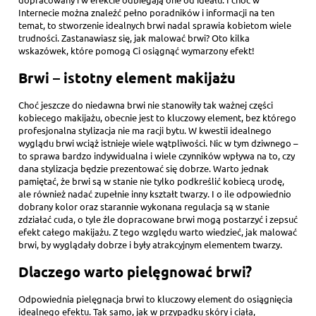
Internecie można znaleźć pełno poradników i informacji na ten
temat, to stworzenie idealnych brwi nadal sprawia kobietom wiele
trudności. Zastanawiasz się, jak malować brwi? Oto kilka
wskazówek, które pomogą Ci osiągnąć wymarzony efekt!
Brwi – istotny element makijażu
Choć jeszcze do niedawna brwi nie stanowiły tak ważnej części
kobiecego makijażu, obecnie jest to kluczowy element, bez którego
profesjonalna stylizacja nie ma racji bytu. W kwestii idealnego
wyglądu brwi wciąż istnieje wiele wątpliwości. Nic w tym dziwnego –
to sprawa bardzo indywidualna i wiele czynników wpływa na to, czy
dana stylizacja będzie prezentować się dobrze. Warto jednak
pamiętać, że brwi są w stanie nie tylko podkreślić kobiecą urodę,
ale również nadać zupełnie inny kształt twarzy. I o ile odpowiednio
dobrany kolor oraz starannie wykonana regulacja są w stanie
zdziałać cuda, o tyle źle dopracowane brwi mogą postarzyć i zepsuć
efekt całego makijażu. Z tego względu warto wiedzieć, jak malować
brwi, by wyglądały dobrze i były atrakcyjnym elementem twarzy.
Dlaczego warto pielęgnować brwi?
Odpowiednia pielęgnacja brwi to kluczowy element do osiągnięcia
idealnego efektu. Tak samo, jak w przypadku skóry i ciała,