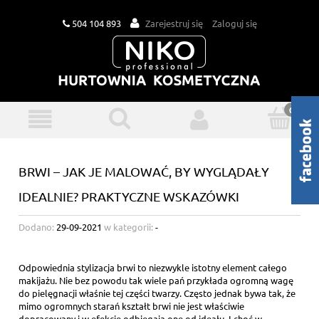
504 104 893
Zarejestruj się
Zaloguj się
BRWI – JAK JE MALOWAĆ, BY WYGLĄDAŁY
IDEALNIE? PRAKTYCZNE WSKAZÓWKI
Dodano:
29-09-2021
w kategorii:
-
Odpowiednia stylizacja brwi to niezwykle istotny element całego
makijażu. Nie bez powodu tak wiele pań przykłada ogromną wagę
do pielęgnacji właśnie tej części twarzy. Często jednak bywa tak, że
mimo ogromnych starań kształt brwi nie jest właściwie
dopracowany i w efekcie odbiegają one od ideału. I choć w