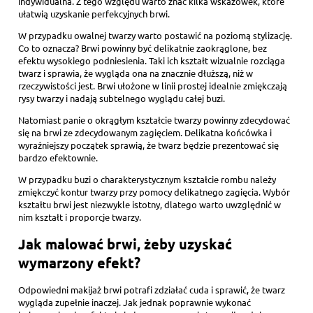
indywidualna. Z tego względu warto znać kilka wskazówek, które
ułatwią uzyskanie perfekcyjnych brwi.
W przypadku owalnej twarzy warto postawić na poziomą stylizację.
Co to oznacza? Brwi powinny być delikatnie zaokrąglone, bez
efektu wysokiego podniesienia. Taki ich kształt wizualnie rozciąga
twarz i sprawia, że wygląda ona na znacznie dłuższą, niż w
rzeczywistości jest. Brwi ułożone w linii prostej idealnie zmiękczają
rysy twarzy i nadają subtelnego wyglądu całej buzi.
Natomiast panie o okrągłym kształcie twarzy powinny zdecydować
się na brwi ze zdecydowanym zagięciem. Delikatna końcówka i
wyraźniejszy początek sprawią, że twarz będzie prezentować się
bardzo efektownie.
W przypadku buzi o charakterystycznym kształcie rombu należy
zmiękczyć kontur twarzy przy pomocy delikatnego zagięcia. Wybór
kształtu brwi jest niezwykle istotny, dlatego warto uwzględnić w
nim kształt i proporcje twarzy.
Jak malować brwi, żeby uzyskać
wymarzony efekt?
Odpowiedni makijaż brwi potrafi zdziałać cuda i sprawić, że twarz
wygląda zupełnie inaczej. Jak jednak poprawnie wykonać