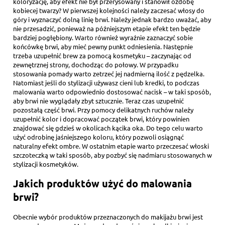
koloryzację, aby efekt nie był przerysowany i stanowił ozdobę
kobiecej twarzy? W pierwszej kolejności należy zaczesać włosy do
góry i wyznaczyć dolną linię brwi. Należy jednak bardzo uważać, aby
nie przesadzić, ponieważ na późniejszym etapie efekt ten będzie
bardziej pogłębiony. Warto również wyraźnie zaznaczyć sobie
końcówkę brwi, aby mieć pewny punkt odniesienia. Następnie
trzeba uzupełnić brew za pomocą kosmetyku – zaczynając od
zewnętrznej strony, dochodząc do połowy. W przypadku
stosowania pomady warto zetrzeć jej nadmierną ilość z pędzelka.
Natomiast jeśli do stylizacji używasz cieni lub kredki, to podczas
malowania warto odpowiednio dostosować nacisk – w taki sposób,
aby brwi nie wyglądały zbyt sztucznie. Teraz czas uzupełnić
pozostałą część brwi. Przy pomocy delikatnych ruchów należy
uzupełnić kolor i dopracować początek brwi, który powinien
znajdować się gdzieś w okolicach kącika oka. Do tego celu warto
użyć odrobinę jaśniejszego koloru, który pozwoli osiągnąć
naturalny efekt ombre. W ostatnim etapie warto przeczesać włoski
szczoteczką w taki sposób, aby pozbyć się nadmiaru stosowanych w
stylizacji kosmetyków.
Jakich produktów użyć do malowania
brwi?
Obecnie wybór produktów przeznaczonych do makijażu brwi jest