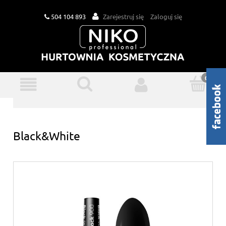
504 104 893
Zarejestruj się
Zaloguj się
Black&White