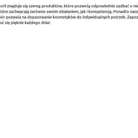
gorii znajduje się szereg produktów, które pozwolą odpowiednio zadbać o nie
tóre zachwycają zarówno swoim działaniem, jak i konsystencją. Ponadto nasze 
bór pozwala na dopasowanie kosmetyków do indywidualnych potrzeb. Zapoznaj 
uć się pięknie każdego dnia!