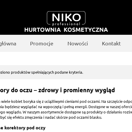
 główna
Promocje
Nowości
Kontakt
eziono produktów spełniających podane kryteria.
ory do oczu – zdrowy i promienny wygląd
 wiele kobiet boryka się z uciążliwymi cieniami pod oczami. Na szczęście odpo
a będziesz wyglądać na wypoczętą i pełną energii. Dostępne w naszej oferci
ego wyglądu. W naszym asortymencie dostępne są produkty o działaniu rozświe
być się efektu zmęczenia i nadać skórze pod oczami blasku.
e korektory pod oczy