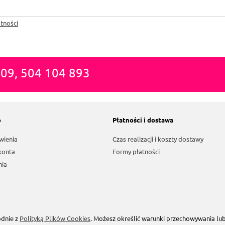
tności
809, 504 104 893
o
Płatności i dostawa
wienia
Czas realizacji i koszty dostawy
konta
Formy płatności
nia
odnie z
Polityką Plików Cookies
. Możesz określić warunki przechowywania lu
Sklep internetowy Shoper.pl