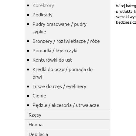
Korektory
W tej kate
produkty, k
Podkłady
szeroki wy
będziesz cz
Pudry prasowane / pudry
sypkie
Bronzery / rozświetlacze / róże
Pomadki / błyszczyki
Konturówki do ust
Kredki do oczu / pomada do
brwi
Tusze do rzęs / eyelinery
Cienie
Pędzle / akcesoria / utrwalacze
Rzęsy
Henna
Depilacja