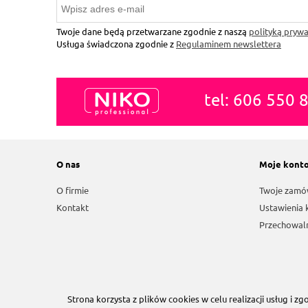
Twoje dane będą przetwarzane zgodnie z naszą
polityką prywa
Usługa świadczona zgodnie z
Regulaminem newslettera
tel: 606 550 
O nas
Moje kont
O firmie
Twoje zamó
Kontakt
Ustawienia 
Przechowal
© 2020 NIKOkosmetyki.pl / wykonanie:
GTECH.pl
Strona korzysta z plików cookies w celu realizacji usług i zg