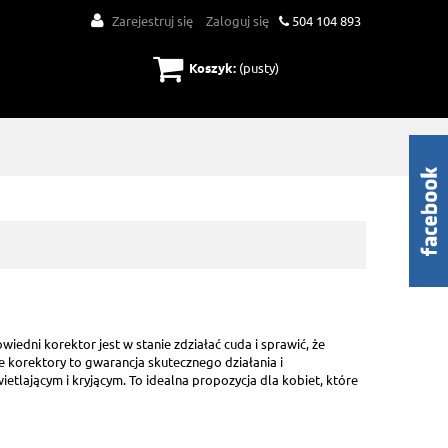
Zarejestruj się
Zaloguj się
504 104 893
Koszyk:
(pusty)
wiedni korektor jest w stanie zdziałać cuda i sprawić, że
e korektory to gwarancja skutecznego działania i
tlającym i kryjącym. To idealna propozycja dla kobiet, które