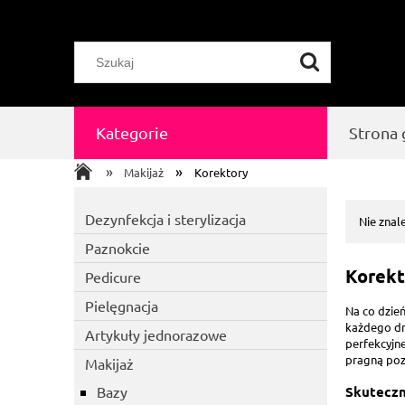
Kategorie
Strona
»
»
Makijaż
Korektory
Dezynfekcja i sterylizacja
Nie znal
Paznokcie
Korekt
Pedicure
Pielęgnacja
Na co dzień
każdego dni
Artykuły jednorazowe
perfekcyjn
pragną poz
Makijaż
Bazy
Skuteczn