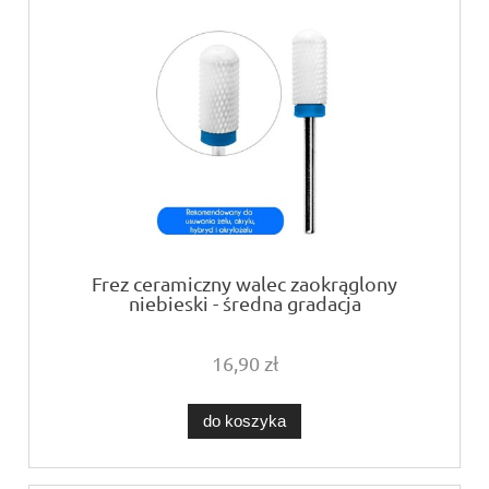
Frez ceramiczny walec zaokrąglony
niebieski - średna gradacja
16,90 zł
do koszyka