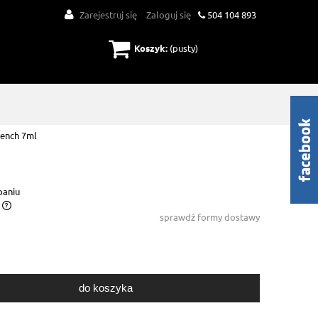
Zarejestruj się
Zaloguj się
504 104 893
Koszyk:
(pusty)
rench 7ml
paniu
sprawdź formy dostawy
do koszyka