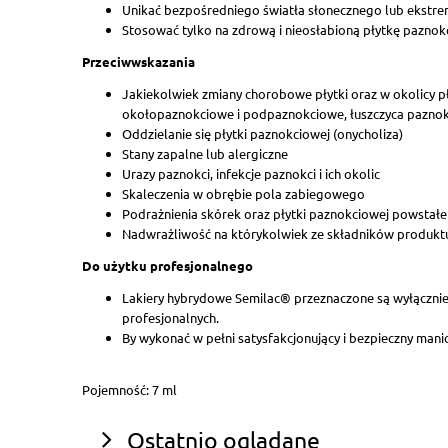
Unikać bezpośredniego światła słonecznego lub ekstre
Stosować tylko na zdrową i nieosłabioną płytkę paznok
Przeciwwskazania
Jakiekolwiek zmiany chorobowe płytki oraz w okolicy p
okołopaznokciowe i podpaznokciowe, łuszczyca paznok
Oddzielanie się płytki paznokciowej (onycholiza)
Stany zapalne lub alergiczne
Urazy paznokci, infekcje paznokci i ich okolic
Skaleczenia w obrębie pola zabiegowego
Podrażnienia skórek oraz płytki paznokciowej powstałe
Nadwrażliwość na którykolwiek ze składników produkt
Do użytku profesjonalnego
Lakiery hybrydowe Semilac® przeznaczone są wyłącznie
profesjonalnych.
By wykonać w pełni satysfakcjonujący i bezpieczny man
Pojemność: 7 ml
Ostatnio oglądane