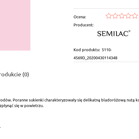
Ocena:
Producent:
Kod produktu:
5110-
4569D_20200430114348
rodukcie (0)
ntualnych kosztów
odów. Poranne sukienki charakteryzowały się delikatną bladoróżową nutą kol
ozpłynąć się w powietrzu.
.