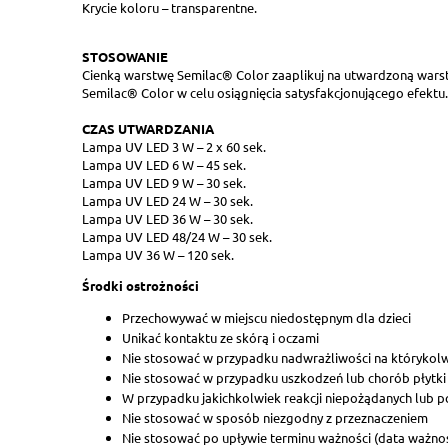
Krycie koloru – transparentne.
STOSOWANIE
Cienką warstwę Semilac® Color zaaplikuj na utwardzoną warst
Semilac® Color w celu osiągnięcia satysfakcjonującego efektu.
CZAS
UTWARDZANIA
Lampa UV LED 3 W – 2 x 60 sek.
Lampa UV LED 6 W – 45 sek.
Lampa UV LED 9 W – 30 sek.
Lampa UV LED 24 W – 30 sek.
Lampa UV LED 36 W – 30 sek.
Lampa UV LED 48/24 W – 30 sek.
Lampa UV 36 W – 120 sek.
Środki ostrożności
Przechowywać w miejscu niedostępnym dla dzieci
Unikać kontaktu ze skórą i oczami
Nie stosować w przypadku nadwrażliwości na którykol
Nie stosować w przypadku uszkodzeń lub chorób płytki
W przypadku jakichkolwiek reakcji niepożądanych lub poj
Nie stosować w sposób niezgodny z przeznaczeniem
Nie stosować po upływie terminu ważności (data ważnośc