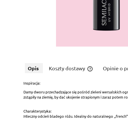
Opis
Koszty dostawy
Opinie o p
Inspiracja:
Cena nie zawiera ewe
płatności
Damy dworu przechadzające się pośród zieleni wersalskich ogr
zstąpiły na ziemię, by dać ukojenie strapionym i zaraz potem r
Charakterystyka:
Mleczny odcień bladego różu. Idealny do naturalnego ,,french”