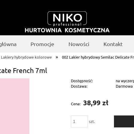
 główna
Promocje
Nowości
Kontakt
»
Lakiery hybrydowe kolorowe
002 Lakier hybrydowy Semilac Delicate F
cate French 7ml
Dostępność:
na wyczer
Dostawa:
Darmowa
Cena nie zawiera ewentualnych kosztów
38,99 zł
Cena:
płatności
szt.