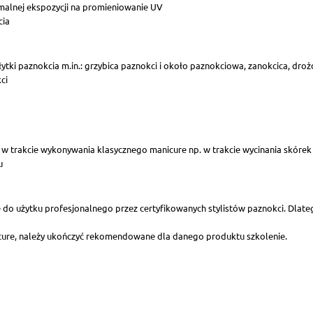
malnej ekspozycji na promieniowanie UV
cia
łytki paznokcia m.in.: grzybica paznokci i około paznokciowa, zanokcica, d
ci
 w trakcie wykonywania klasycznego manicure np. w trakcie wycinania skórek
u
 do użytku profesjonalnego przez certyfikowanych stylistów paznokci. Dlat
icure, należy ukończyć rekomendowane dla danego produktu szkolenie.