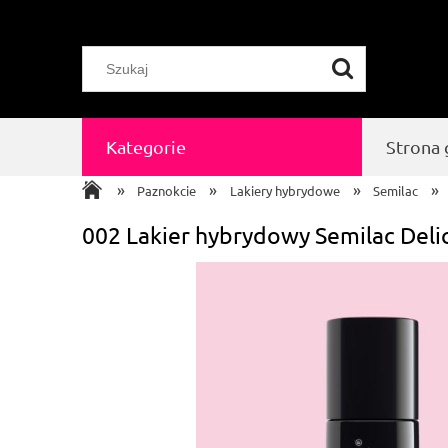
Kategorie
Strona
»
»
»
»
Paznokcie
Lakiery hybrydowe
Semilac
002 Lakier hybrydowy Semilac Deli