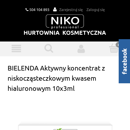
504 104 893
Zarejestruj się
Zaloguj się
BIELENDA Aktywny koncentrat z
niskocząsteczkowym kwasem
hialuronowym 10x3ml