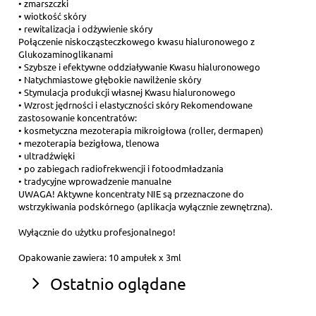
• zmarszczki
• wiotkość skóry
• rewitalizacja i odżywienie skóry
Połączenie niskocząsteczkowego kwasu hialuronowego z
Glukozaminoglikanami
• Szybsze i efektywne oddziaływanie Kwasu hialuronowego
• Natychmiastowe głębokie nawilżenie skóry
• Stymulacja produkcji własnej Kwasu hialuronowego
• Wzrost jędrności i elastyczności skóry Rekomendowane
zastosowanie koncentratów:
• kosmetyczna mezoterapia mikroigłowa (roller, dermapen)
• mezoterapia bezigłowa, tlenowa
• ultradźwięki
• po zabiegach radiofrekwencji i fotoodmładzania
• tradycyjne wprowadzenie manualne
UWAGA! Aktywne koncentraty NIE są przeznaczone do
wstrzykiwania podskórnego (aplikacja wyłącznie zewnętrzna).
Wyłącznie do użytku profesjonalnego!
Opakowanie zawiera: 10 ampułek x 3ml
Ostatnio oglądane