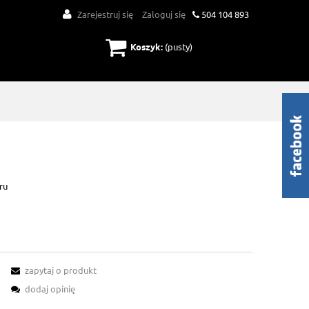
Zarejestruj się
Zaloguj się
504 104 893
Koszyk:
(pusty)
ru
zapytaj o produkt
dodaj opinię