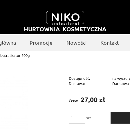
 główna
Promocje
Nowości
Kontakt
eutralizator 200g
Dostępność:
na wyczer
Dostawa:
Darmowa
Cena nie zawiera ewentualnych kosztów
27,00 zł
Cena:
płatności
szt.