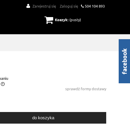
Zarejestruj się
Zaloguj się
504 104 893
Koszyk:
(pusty)
paniu
sprawdź formy dostawy
do koszyka