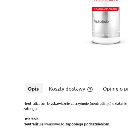
Opis
Koszty dostawy
Opinie o p
Neutralizator, błyskawicznie zatrzymuje (neutralizuje) działa
Cena nie zawiera ewe
zabiegu.
płatności
Działanie:
Neutralizuje kwasowość, zapobiega podrażnieniom.