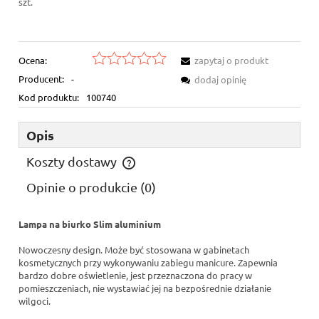
szt.
Ocena:
zapytaj o produkt
Producent:
-
dodaj opinię
Kod produktu:
100740
Opis
Koszty dostawy
Cena nie zawiera ewentualnych kosztów płatności
Opinie o produkcie (0)
Lampa na biurko Slim aluminium
Nowoczesny design. Może być stosowana w gabinetach
kosmetycznych przy wykonywaniu zabiegu manicure. Zapewnia
bardzo dobre oświetlenie, jest przeznaczona do pracy w
pomieszczeniach, nie wystawiać jej na bezpośrednie działanie
wilgoci.