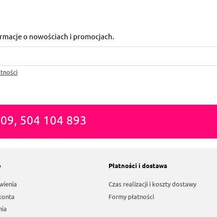
formacje o nowościach i promocjach.
tności
809, 504 104 893
o
Płatności i dostawa
wienia
Czas realizacji i koszty dostawy
konta
Formy płatności
nia