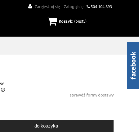
Zarejestruj się
Zaloguj się
504 104 893
Koszyk:
(pusty)
ość
sprawdź formy dostawy
do koszyka