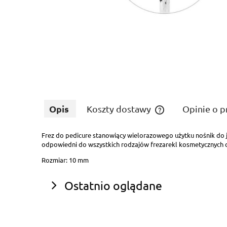
Opis
Koszty dostawy
Opinie o p
Frez do pedicure stanowiący wielorazowego użytku nośnik do j
Cena nie zawiera ewe
odpowiedni do wszystkich rodzajów frezarekl kosmetycznych do
płatności
Rozmiar: 10 mm
Ostatnio oglądane