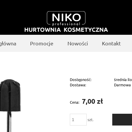
 główna
Promocje
Nowości
Kontakt
Dostępność:
średnia il
Dostawa:
Darmowa
Cena nie zawiera ewentualnych kosztów
7,00 zł
Cena:
płatności
szt.