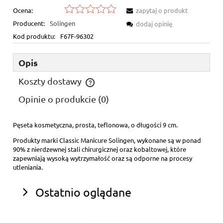
Ocena:
zapytaj o produkt
Producent:
Solingen
dodaj opinię
Kod produktu:
F67F-96302
Opis
Koszty dostawy
Cena nie zawiera ewentualnych kosztów płatności
Opinie o produkcie (0)
Pęseta kosmetyczna, prosta, teflonowa, o długości 9 cm.
Produkty marki Classic Manicure Solingen, wykonane są w ponad
90% z nierdzewnej stali chirurgicznej oraz kobaltowej, które
zapewniają wysoką wytrzymałość oraz są odporne na procesy
utleniania.
Ostatnio oglądane