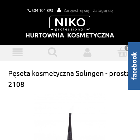
504 104 893
Zarejestruj się
Zaloguj się
Pęseta kosmetyczna Solingen - prosta
2108