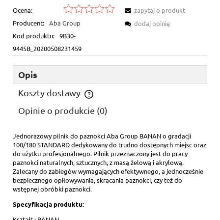
Ocena:
zapytaj o produkt
Producent:
Aba Group
dodaj opinię
Kod produktu:
9B30-
9445B_20200508231459
Opis
Koszty dostawy
Cena nie zawiera ewentualnych kosztów płatności
Opinie o produkcie (0)
Jednorazowy pilnik do paznokci Aba Group BANAN o gradacji
100/180 STANDARD dedykowany do trudno dostępnych miejsc oraz
do użytku profesjonalnego. Pilnik przeznaczony jest do pracy
paznokci naturalnych, sztucznych, z masą żelową i akrylową.
Zalecany do zabiegów wymagających efektywnego, a jednocześnie
bezpiecznego opiłowywania, skracania paznokci, czy też do
wstępnej obróbki paznokci.
Specyfikacja produktu:
Kształt : BANAN