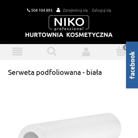
504 104 893
Zarejestruj się
Zaloguj się
Serweta podfoliowana - biała