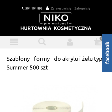
504 104 893
Zarejestruj się
Zaloguj się
Szablony - formy - do akrylu i żelu typ
Summer 500 szt