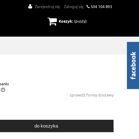
Zarejestruj się
Zaloguj się
504 104 893
Koszyk:
(pusty)
paniu
sprawdź formy dostawy
do koszyka