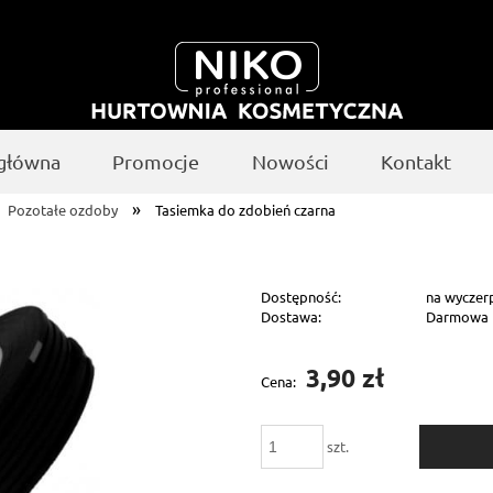
 główna
Promocje
Nowości
Kontakt
»
Pozotałe ozdoby
Tasiemka do zdobień czarna
Dostępność:
na wyczer
Dostawa:
Darmowa
Cena nie zawiera ewentualnych kosztów
3,90 zł
Cena:
płatności
szt.