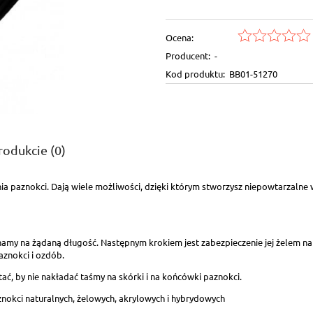
Ocena:
Producent:
-
Kod produktu:
BB01-51270
rodukcie (0)
 paznokci. Dają wiele możliwości, dzięki którym stworzysz niepowtarzalne w
ntualnych kosztów
inamy na żądaną długość. Następnym krokiem jest zabezpieczenie jej żelem na
aznokci i ozdób.
ć, by nie nakładać taśmy na skórki i na końcówki paznokci.
nokci naturalnych, żelowych, akrylowych i hybrydowych