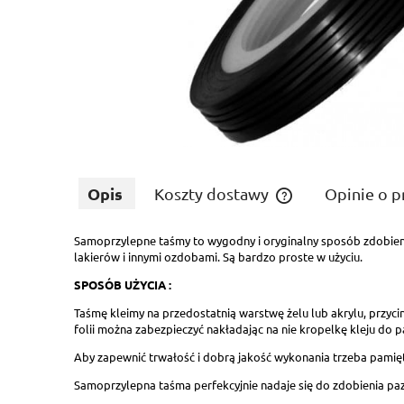
Opis
Koszty dostawy
Opinie o p
Samoprzylepne taśmy to wygodny i oryginalny sposób zdobienia
Cena nie zawiera ewe
lakierów i innymi ozdobami. Są bardzo proste w użyciu.
płatności
SPOSÓB UŻYCIA :
Taśmę kleimy na przedostatnią warstwę żelu lub akrylu, przyc
folii można zabezpieczyć nakładając na nie kropelkę kleju do p
Aby zapewnić trwałość i dobrą jakość wykonania trzeba pamięta
Samoprzylepna taśma perfekcyjnie nadaje się do zdobienia paz