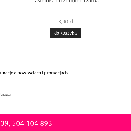
Tasiemka do zdobień czarna
3,90 zł
do koszyka
formacje o nowościach i promocjach.
tności
809, 504 104 893