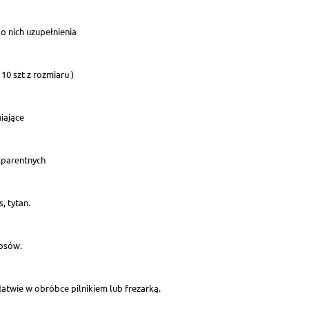
o nich uzupełnienia
10 szt z rozmiaru )
iające
sparentnych
, tytan.
ipsów.
 łatwie w obróbce pilnikiem lub frezarką.