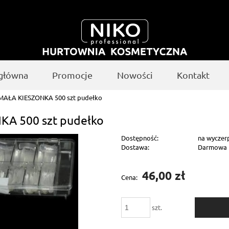
 główna
Promocje
Nowości
Kontakt
e MAŁA KIESZONKA 500 szt pudełko
KA 500 szt pudełko
Dostępność:
na wyczer
Dostawa:
Darmowa
Cena nie zawiera ewentualnych kosztów
46,00 zł
Cena:
płatności
szt.