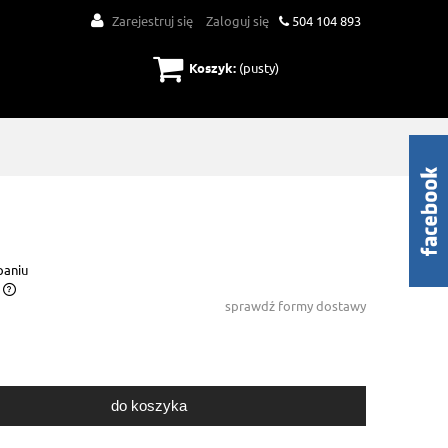
Zarejestruj się
Zaloguj się
504 104 893
Koszyk:
(pusty)
paniu
sprawdź formy dostawy
do koszyka