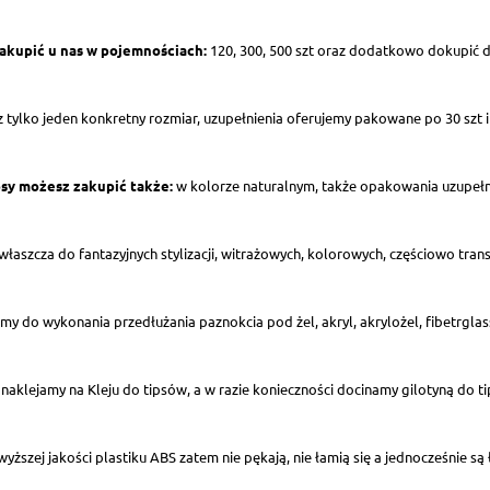
zakupić u nas w pojemnościach:
120, 300, 500 szt oraz dodatkowo dokupić d
sz tylko jeden konkretny rozmiar, uzupełnienia oferujemy pakowane po 30 szt i 
psy możesz zakupić także:
w kolorze naturalnym, także opakowania uzupełn
właszcza do fantazyjnych stylizacji, witrażowych, kolorowych, częściowo tran
my do wykonania przedłużania paznokcia pod żel, akryl, akrylożel, fibetrglass
 naklejamy na Kleju do tipsów, a w razie konieczności docinamy gilotyną do t
yższej jakości plastiku ABS zatem nie pękają, nie łamią się a jednocześnie są