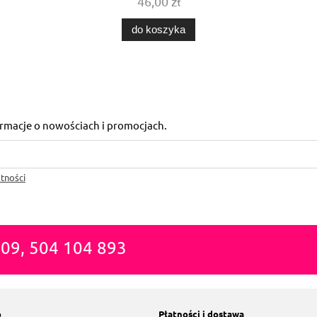
46,00 zł
do koszyka
formacje o nowościach i promocjach.
tności
809, 504 104 893
o
Płatności i dostawa