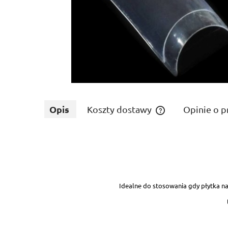
Opis
Koszty dostawy
Opinie o p
Cena nie zawiera ewe
płatności
Idealne do stosowania gdy płytka n