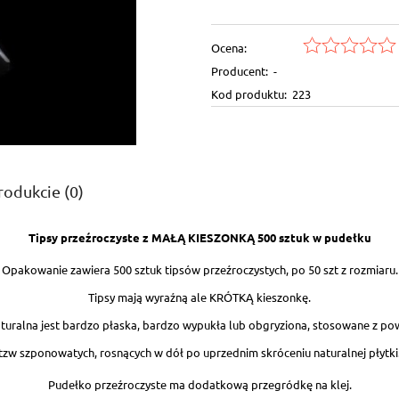
Ocena:
Producent:
-
Kod produktu:
223
rodukcie (0)
Tipsy przeźroczyste z MAŁĄ KIESZONKĄ 500 sztuk w pudełku
ntualnych kosztów
Opakowanie zawiera 500 sztuk tipsów przeźroczystych, po 50 szt z rozmiaru.
Tipsy mają wyraźną ale KRÓTKĄ kieszonkę.
aturalna jest bardzo płaska, bardzo wypukła lub obgryziona, stosowane z p
tzw szponowatych, rosnących w dół po uprzednim skróceniu naturalnej płytki
Pudełko przeźroczyste ma dodatkową przegródkę na klej.