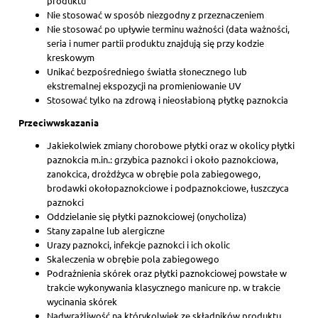
produktu
Nie stosować w sposób niezgodny z przeznaczeniem
Nie stosować po upływie terminu ważności (data ważności,
seria i numer partii produktu znajdują się przy kodzie
kreskowym
Unikać bezpośredniego światła słonecznego lub
ekstremalnej ekspozycji na promieniowanie UV
Stosować tylko na zdrową i nieosłabioną płytkę paznokcia
Przeciwwskazania
Jakiekolwiek zmiany chorobowe płytki oraz w okolicy płytki
paznokcia m.in.: grzybica paznokci i około paznokciowa,
zanokcica, drożdżyca w obrębie pola zabiegowego,
brodawki okołopaznokciowe i podpaznokciowe, łuszczyca
paznokci
Oddzielanie się płytki paznokciowej (onycholiza)
Stany zapalne lub alergiczne
Urazy paznokci, infekcje paznokci i ich okolic
Skaleczenia w obrębie pola zabiegowego
Podrażnienia skórek oraz płytki paznokciowej powstałe w
trakcie wykonywania klasycznego manicure np. w trakcie
wycinania skórek
Nadwrażliwość na którykolwiek ze składników produktu