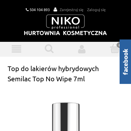
504 104 893
Zarejestruj się
Zaloguj się
Top do lakierów hybrydowych
Semilac Top No Wipe 7ml