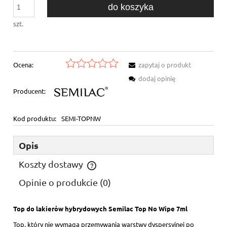
do koszyka
szt.
Ocena:
zapytaj o produkt
dodaj opinię
Producent:
Kod produktu:
SEMI-TOPNW
Opis
Koszty dostawy
Cena nie zawiera ewentualnych kosztów płatności
Opinie o produkcie (0)
Top do lakierów hybrydowych Semilac Top No Wipe 7ml
Top, który nie wymaga przemywania warstwy dyspersyjnej po