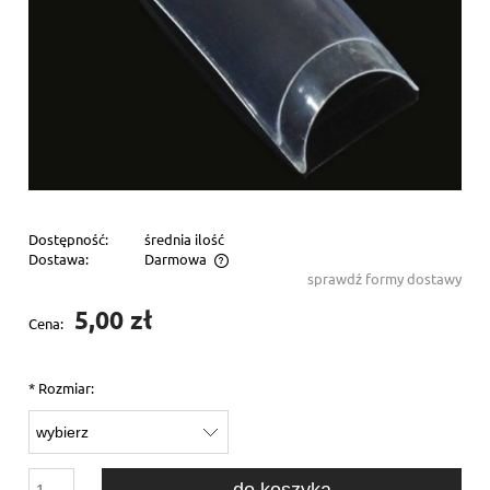
Dostępność:
średnia ilość
Dostawa:
Darmowa
sprawdź formy dostawy
Cena nie zawiera ewentualnych kosztów płatności
5,00 zł
Cena:
*
Rozmiar:
do koszyka