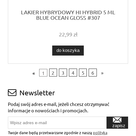
LAKIER HYBRYDOWY HI HYBRID 5 ML
BLUE OCEAN GLOSS #307
22,99 zł
do koszyka
«
1
2
3
4
5
6
»
Newsletter
Podaj swój adres e-mail, jeżeli chcesz otrzymywać
informacje o nowościach i promocjach.
zapisz
się
Twoje dane będą przetwarzane zgodnie z naszą
polityką